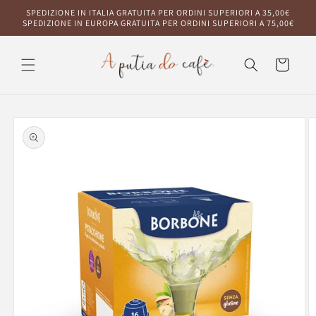
Vai
SPEDIZIONE IN ITALIA GRATUITA PER ORDINI SUPERIORI A 35,00€
direttamente
SPEDIZIONE IN EUROPA GRATUITA PER ORDINI SUPERIORI A 75,00€
ai contenuti
Carrello
Passa alle
informazioni
sul prodotto