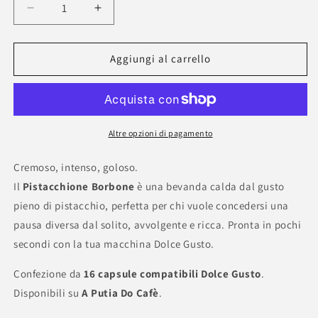
Diminuisci
Aumenta
quantità
quantità
per
per
Capsule
Capsule
Aggiungi al carrello
Solubili
Solubili
Borbone
Borbone
Pistacchione
Pistacchione
Dolce
Dolce
Gusto
Gusto
Altre opzioni di pagamento
–
–
16
16
Cremoso, intenso, goloso.
pezzi
pezzi
Il
Pistacchione Borbone
è una bevanda calda dal gusto
pieno di pistacchio, perfetta per chi vuole concedersi una
pausa diversa dal solito, avvolgente e ricca. Pronta in pochi
secondi con la tua macchina Dolce Gusto.
Confezione da
16 capsule compatibili Dolce Gusto
.
Disponibili su
A Putia Do Cafè
.