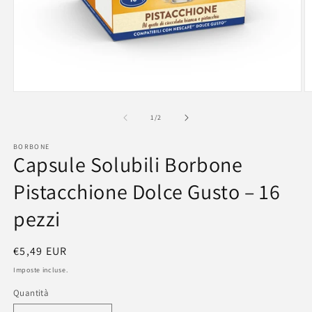
Apri
A
contenuti
c
multimediali
m
su
1
/
2
1
2
in
in
BORBONE
finestra
fi
Capsule Solubili Borbone
modale
m
Pistacchione Dolce Gusto – 16
pezzi
Prezzo
€5,49 EUR
di
Imposte incluse.
listino
Quantità